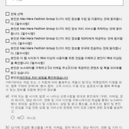
전체 선택
본인은 Max Mara Fashion Group S.r.l이 개인 정보를 수집 및 이용하는 것에 동의합니
다. (필수사항)
본인은 Max Mara Fashion Group S.r.l이 개인 정보 처리 서비스를 위탁하는 것에 동의
합니다. (필수사항)
본인은 Max Mara Fashion Group S.r.l이 개인 정보를 제3자에게 제공하는 것에 동의합
니다. (필수사항)
본인은 Max Mara Fashion Group S.r.l이 개인 정보를 외국에 전송하는 것에 동의합니
다. (필수사항)
본인은 이 웹 사이트가 18세 이상의 사용자를 위한 것임을 이해하고 본인이 18세 이상임
을 확인합니다. (필수사항)
본인은 뉴스레터를 구독하고 [내 이메일 주소](으)로 독점적인 콘텐츠 및 특별 프리뷰를
받고 싶습니다.
본인은
개인정보 처리 방침을 확인하였습니다
MaxMara는 직접 또는 그 지침에 따라 활동하는 계열사 및/또는 제휴업체의 지원을 받
아, 향후 구매와 연락(예: 행사 참여, 고객 서비스 이용 또는 설문조사)을 통해 획득될
수 있는 정보를 포함해 본인의 정보를
구매 또는 웹 사이트 방문 시 나타난 선호사항을 토대로 본인에게 (우편, 이메일, 문
자 메시지, 영상 메시지, 전화 및 기타 디지털 커뮤니케이션 채널을 통해) 뉴스레터,
행사 초대장, 설문조사 및 시장조사, 상업 및 광고 통신물, 프로모션, 할인 및 본인
이 관심을 가질 만한 상품 및 서비스와 관련된 여타 프로그램에 관한 정보를 발송하
고,
예
아니요
상기에 언급된 통신물을 (우편, 이메일, 문자 메시지, 영상 메시지, 전화 및 기타 디