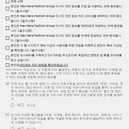
전체 선택
본인은 Max Mara Fashion Group S.r.l이 개인 정보를 수집 및 이용하는 것에 동의합니
다. (필수사항)
본인은 Max Mara Fashion Group S.r.l이 개인 정보 처리 서비스를 위탁하는 것에 동의
합니다. (필수사항)
본인은 Max Mara Fashion Group S.r.l이 개인 정보를 제3자에게 제공하는 것에 동의합
니다. (필수사항)
본인은 Max Mara Fashion Group S.r.l이 개인 정보를 외국에 전송하는 것에 동의합니
다. (필수사항)
본인은 이 웹 사이트가 18세 이상의 사용자를 위한 것임을 이해하고 본인이 18세 이상임
을 확인합니다. (필수사항)
본인은 뉴스레터를 구독하고 [내 이메일 주소](으)로 독점적인 콘텐츠 및 특별 프리뷰를
받고 싶습니다.
본인은
개인정보 처리 방침을 확인하였습니다
MaxMara는 직접 또는 그 지침에 따라 활동하는 계열사 및/또는 제휴업체의 지원을 받
아, 향후 구매와 연락(예: 행사 참여, 고객 서비스 이용 또는 설문조사)을 통해 획득될
수 있는 정보를 포함해 본인의 정보를
구매 또는 웹 사이트 방문 시 나타난 선호사항을 토대로 본인에게 (우편, 이메일, 문
자 메시지, 영상 메시지, 전화 및 기타 디지털 커뮤니케이션 채널을 통해) 뉴스레터,
행사 초대장, 설문조사 및 시장조사, 상업 및 광고 통신물, 프로모션, 할인 및 본인
이 관심을 가질 만한 상품 및 서비스와 관련된 여타 프로그램에 관한 정보를 발송하
고,
예
아니요
상기에 언급된 통신물을 (우편, 이메일, 문자 메시지, 영상 메시지, 전화 및 기타 디
지털 커뮤니케이션 채널을 통해) 개별화 작업 없이 본인에게 발송하기 위한 목적으
로 사용할 수 있습니다.
예
아니요