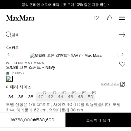
공식 온라인 스토어 혜택｜첫 구매 10% 할인 지금 확인 >
이메일 *
스커트
비밀번호 *
WEEKEND MAX MARA
오발레 코튼 스커트 - Navy
컬러:
NAVY
NAVY
비밀번호를 잊어버리셨습니까?
사이즈 가이드
이태리 사이즈
34
36
38
40
42
44
46
48
50
로그인
모델 신장은 178 cm이며, 사이즈 40 (IT)를 착용했습니다. 모델
치수: 허리둘레 62 cm, 엉덩이둘레 88 cm
₩758,000
₩530,600
쇼핑백에 담기
막스마라의 세계로 당신
을 초대합니다