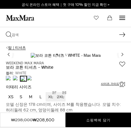
공식 온라인 스토어 혜택｜첫 구매 10% 할인 지금 확인 >
이메일 *
탑｜티셔츠
비밀번호 *
WEEKEND MAX MARA
보라 코튼 티셔츠 - White
컬러:
WHITE
WHITE
LIGHT
NAVY
WHITE
YELLOW
비밀번호를 잊어버리셨습니까?
사이즈 가이드
이태리 사이즈
XS
S
M
L
XL
2XL
로그인
모델 신장은 178 cm이며, 사이즈 M를 착용했습니다. 모델 치수:
허리둘레 62 cm, 엉덩이둘레 88 cm
₩298,000
₩208,600
쇼핑백에 담기
막스마라의 세계로 당신
을 초대합니다