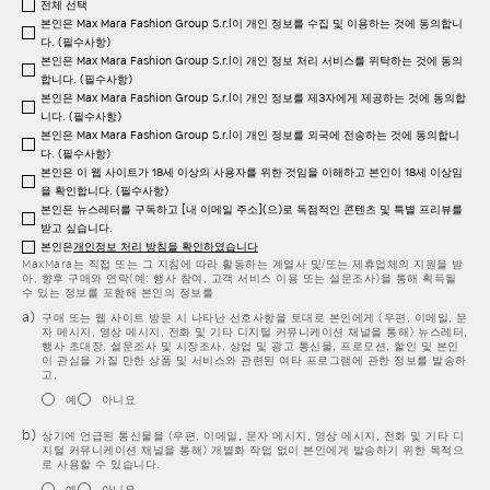
전체 선택
본인은 Max Mara Fashion Group S.r.l이 개인 정보를 수집 및 이용하는 것에 동의합니
다. (필수사항)
본인은 Max Mara Fashion Group S.r.l이 개인 정보 처리 서비스를 위탁하는 것에 동의
합니다. (필수사항)
본인은 Max Mara Fashion Group S.r.l이 개인 정보를 제3자에게 제공하는 것에 동의합
니다. (필수사항)
본인은 Max Mara Fashion Group S.r.l이 개인 정보를 외국에 전송하는 것에 동의합니
다. (필수사항)
본인은 이 웹 사이트가 18세 이상의 사용자를 위한 것임을 이해하고 본인이 18세 이상임
을 확인합니다. (필수사항)
본인은 뉴스레터를 구독하고 [내 이메일 주소](으)로 독점적인 콘텐츠 및 특별 프리뷰를
받고 싶습니다.
본인은
개인정보 처리 방침을 확인하였습니다
MaxMara는 직접 또는 그 지침에 따라 활동하는 계열사 및/또는 제휴업체의 지원을 받
아, 향후 구매와 연락(예: 행사 참여, 고객 서비스 이용 또는 설문조사)을 통해 획득될
수 있는 정보를 포함해 본인의 정보를
구매 또는 웹 사이트 방문 시 나타난 선호사항을 토대로 본인에게 (우편, 이메일, 문
자 메시지, 영상 메시지, 전화 및 기타 디지털 커뮤니케이션 채널을 통해) 뉴스레터,
행사 초대장, 설문조사 및 시장조사, 상업 및 광고 통신물, 프로모션, 할인 및 본인
이 관심을 가질 만한 상품 및 서비스와 관련된 여타 프로그램에 관한 정보를 발송하
고,
예
아니요
상기에 언급된 통신물을 (우편, 이메일, 문자 메시지, 영상 메시지, 전화 및 기타 디
지털 커뮤니케이션 채널을 통해) 개별화 작업 없이 본인에게 발송하기 위한 목적으
로 사용할 수 있습니다.
예
아니요