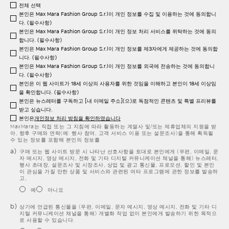
전체 선택
본인은 Max Mara Fashion Group S.r.l이 개인 정보를 수집 및 이용하는 것에 동의합니
다. (필수사항)
본인은 Max Mara Fashion Group S.r.l이 개인 정보 처리 서비스를 위탁하는 것에 동의
합니다. (필수사항)
본인은 Max Mara Fashion Group S.r.l이 개인 정보를 제3자에게 제공하는 것에 동의합
니다. (필수사항)
본인은 Max Mara Fashion Group S.r.l이 개인 정보를 외국에 전송하는 것에 동의합니
다. (필수사항)
본인은 이 웹 사이트가 18세 이상의 사용자를 위한 것임을 이해하고 본인이 18세 이상임
을 확인합니다. (필수사항)
본인은 뉴스레터를 구독하고 [내 이메일 주소](으)로 독점적인 콘텐츠 및 특별 프리뷰를
받고 싶습니다.
본인은
개인정보 처리 방침을 확인하였습니다
MaxMara는 직접 또는 그 지침에 따라 활동하는 계열사 및/또는 제휴업체의 지원을 받
아, 향후 구매와 연락(예: 행사 참여, 고객 서비스 이용 또는 설문조사)을 통해 획득될
수 있는 정보를 포함해 본인의 정보를
구매 또는 웹 사이트 방문 시 나타난 선호사항을 토대로 본인에게 (우편, 이메일, 문
자 메시지, 영상 메시지, 전화 및 기타 디지털 커뮤니케이션 채널을 통해) 뉴스레터,
행사 초대장, 설문조사 및 시장조사, 상업 및 광고 통신물, 프로모션, 할인 및 본인
이 관심을 가질 만한 상품 및 서비스와 관련된 여타 프로그램에 관한 정보를 발송하
고,
예
아니요
상기에 언급된 통신물을 (우편, 이메일, 문자 메시지, 영상 메시지, 전화 및 기타 디
지털 커뮤니케이션 채널을 통해) 개별화 작업 없이 본인에게 발송하기 위한 목적으
로 사용할 수 있습니다.