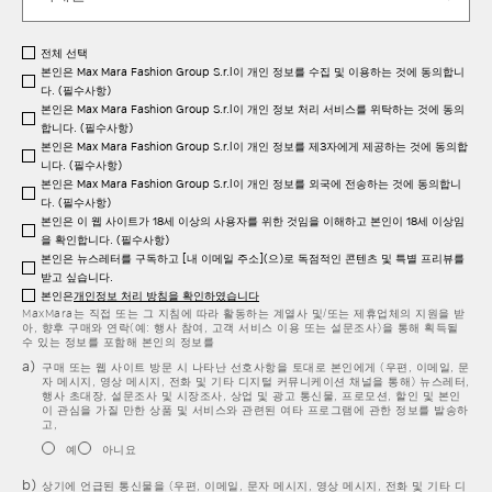
전체 선택
본인은 Max Mara Fashion Group S.r.l이 개인 정보를 수집 및 이용하는 것에 동의합니
다. (필수사항)
본인은 Max Mara Fashion Group S.r.l이 개인 정보 처리 서비스를 위탁하는 것에 동의
합니다. (필수사항)
본인은 Max Mara Fashion Group S.r.l이 개인 정보를 제3자에게 제공하는 것에 동의합
니다. (필수사항)
본인은 Max Mara Fashion Group S.r.l이 개인 정보를 외국에 전송하는 것에 동의합니
다. (필수사항)
본인은 이 웹 사이트가 18세 이상의 사용자를 위한 것임을 이해하고 본인이 18세 이상임
을 확인합니다. (필수사항)
본인은 뉴스레터를 구독하고 [내 이메일 주소](으)로 독점적인 콘텐츠 및 특별 프리뷰를
받고 싶습니다.
본인은
개인정보 처리 방침을 확인하였습니다
MaxMara는 직접 또는 그 지침에 따라 활동하는 계열사 및/또는 제휴업체의 지원을 받
아, 향후 구매와 연락(예: 행사 참여, 고객 서비스 이용 또는 설문조사)을 통해 획득될
수 있는 정보를 포함해 본인의 정보를
구매 또는 웹 사이트 방문 시 나타난 선호사항을 토대로 본인에게 (우편, 이메일, 문
자 메시지, 영상 메시지, 전화 및 기타 디지털 커뮤니케이션 채널을 통해) 뉴스레터,
행사 초대장, 설문조사 및 시장조사, 상업 및 광고 통신물, 프로모션, 할인 및 본인
이 관심을 가질 만한 상품 및 서비스와 관련된 여타 프로그램에 관한 정보를 발송하
고,
예
아니요
상기에 언급된 통신물을 (우편, 이메일, 문자 메시지, 영상 메시지, 전화 및 기타 디