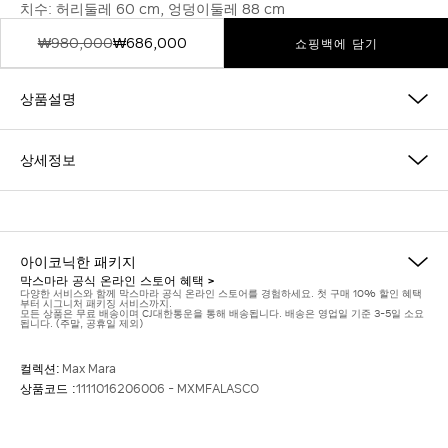
치수: 허리둘레 60 cm, 엉덩이둘레 88 cm
₩980,000
₩686,000
쇼핑백에 담기
상품설명
상세정보
아이코닉한 패키지
막스마라 공식 온라인 스토어 혜택 >
다양한 서비스와 함께 막스마라 공식 온라인 스토어를 경험하세요. 첫 구매 10% 할인 혜택
부터 시그니처 패키징 서비스까지.
모든 상품은 무료 배송이며 CJ대한통운을 통해 배송됩니다. 배송은 영업일 기준 3-5일 소요
됩니다. (주말, 공휴일 제외)
컬렉션:
Max Mara
상품코드 :
1111016206006 - MXMFALASCO