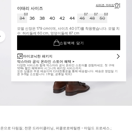
사이즈 가이드
이태리 사이즈
34
36
38
40
42
44
46
48
50
모델 신장은 179 cm이며, 사이즈 40 (IT)를 착용했습니다. 모델 치
수: 허리둘레 60 cm, 엉덩이둘레 87 cm
쇼핑백에 담기
아이코닉한 패키지
막스마라 공식 온라인 스토어 혜택 >
다양한 서비스와 함께 막스마라 공식 온라인 스토어를 경험하세요. 첫 구매
10% 할인 혜택부터 시그니처 패키징 서비스까지.
모든 상품은 무료 배송이며 CJ대한통운을 통해 배송됩니다. 배송은 영업일 기
준 3-5일 소요됩니다. (주말, 공휴일 제외)
 저온으로 다림질; 전문 드라이클리닝, 퍼클로로에틸렌 - 마일드 프로세스.;