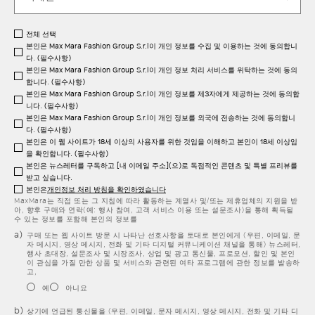
전체 선택
본인은 Max Mara Fashion Group S.r.l이 개인 정보를 수집 및 이용하는 것에 동의합니
다. (필수사항)
본인은 Max Mara Fashion Group S.r.l이 개인 정보 처리 서비스를 위탁하는 것에 동의
합니다. (필수사항)
본인은 Max Mara Fashion Group S.r.l이 개인 정보를 제3자에게 제공하는 것에 동의합
니다. (필수사항)
본인은 Max Mara Fashion Group S.r.l이 개인 정보를 외국에 전송하는 것에 동의합니
다. (필수사항)
본인은 이 웹 사이트가 18세 이상의 사용자를 위한 것임을 이해하고 본인이 18세 이상임
을 확인합니다. (필수사항)
본인은 뉴스레터를 구독하고 [내 이메일 주소](으)로 독점적인 콘텐츠 및 특별 프리뷰를
받고 싶습니다.
본인은
개인정보 처리 방침을 확인하였습니다
MaxMara는 직접 또는 그 지침에 따라 활동하는 계열사 및/또는 제휴업체의 지원을 받
아, 향후 구매와 연락(예: 행사 참여, 고객 서비스 이용 또는 설문조사)을 통해 획득될
수 있는 정보를 포함해 본인의 정보를
구매 또는 웹 사이트 방문 시 나타난 선호사항을 토대로 본인에게 (우편, 이메일, 문
자 메시지, 영상 메시지, 전화 및 기타 디지털 커뮤니케이션 채널을 통해) 뉴스레터,
행사 초대장, 설문조사 및 시장조사, 상업 및 광고 통신물, 프로모션, 할인 및 본인
이 관심을 가질 만한 상품 및 서비스와 관련된 여타 프로그램에 관한 정보를 발송하
고,
예
아니요
상기에 언급된 통신물을 (우편, 이메일, 문자 메시지, 영상 메시지, 전화 및 기타 디