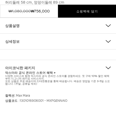
허리둘레 58 cm, 엉덩이둘레 89 cm
₩1,080,000
₩756,000
쇼핑백에 담기
상품설명
상세정보
아이코닉한 패키지
막스마라 공식 온라인 스토어 혜택 >
다양한 서비스와 함께 막스마라 공식 온라인 스토어를 경험하세요. 첫 구매 10% 할인 혜택
부터 시그니처 패키징 서비스까지.
모든 상품은 무료 배송이며 CJ대한통운을 통해 배송됩니다. 배송은 영업일 기준 3-5일 소요
됩니다. (주말, 공휴일 제외)
컬렉션:
Max Mara
상품코드 :
1301016906001 - MXPGENNAIO