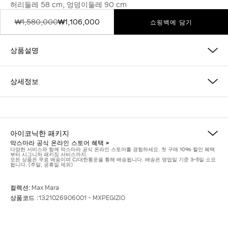
허리둘레 58 cm, 엉덩이둘레 90 cm
₩1,580,000
₩1,106,000
쇼핑백에 담기
상품설명
상세정보
아이코닉한 패키지
막스마라 공식 온라인 스토어 혜택 >
다양한 서비스와 함께 막스마라 공식 온라인 스토어를 경험하세요. 첫 구매 10% 할인 혜택
부터 시그니처 패키징 서비스까지.
모든 상품은 무료 배송이며 CJ대한통운을 통해 배송됩니다. 배송은 영업일 기준 3-5일 소요
됩니다. (주말, 공휴일 제외)
컬렉션:
Max Mara
상품코드 :
1321026906001 - MXPEGIZIO