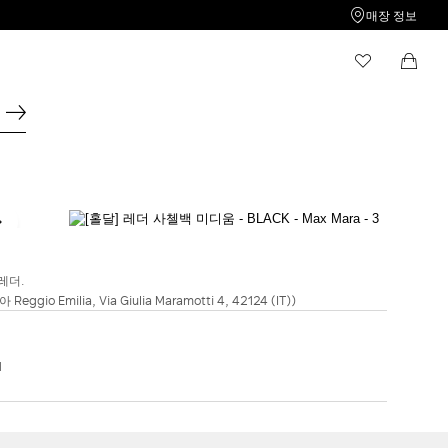
매장 정보
나의 위시리스트
쇼핑백
위시리스트가 비어있습니다.
계속 쇼핑하기
MAXMARA ACCESSORI
[홀달] 레더 사첼백 미디움 - Black
레더.
₩2,880,000
ggio Emilia, Via Giulia Maramotti 4, 42124 (IT))
컬러:
BLACK
COLONIAL
BLACK
M
쇼핑백에 담기