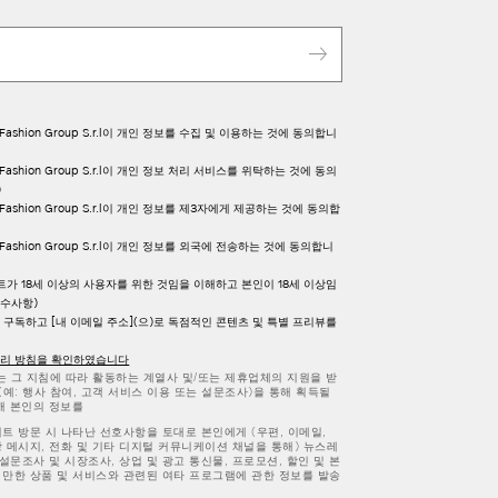
아이코닉한 패키지
막스마라 공식 온라인 스토어 혜택 >
다양한 서비스와 함께 막스마라 공식 온라인 스토어를 경험하세요. 첫 구매
10% 할인 혜택부터 시그니처 패키징 서비스까지.
모든 상품은 무료 배송이며 CJ대한통운을 통해 배송됩니다. 배송은 영업일 기
준 3-5일 소요됩니다. (주말, 공휴일 제외)
 Fashion Group S.r.l이 개인 정보를 수집 및 이용하는 것에 동의합니
 Fashion Group S.r.l이 개인 정보 처리 서비스를 위탁하는 것에 동의
)
 Fashion Group S.r.l이 개인 정보를 제3자에게 제공하는 것에 동의합
 Fashion Group S.r.l이 개인 정보를 외국에 전송하는 것에 동의합니
트가 18세 이상의 사용자를 위한 것임을 이해하고 본인이 18세 이상임
필수사항)
구독하고 [내 이메일 주소](으)로 독점적인 콘텐츠 및 특별 프리뷰를
처리 방침을 확인하였습니다
또는 그 지침에 따라 활동하는 계열사 및/또는 제휴업체의 지원을 받
(예: 행사 참여, 고객 서비스 이용 또는 설문조사)을 통해 획득될
해 본인의 정보를
이트 방문 시 나타난 선호사항을 토대로 본인에게 (우편, 이메일,
상 메시지, 전화 및 기타 디지털 커뮤니케이션 채널을 통해) 뉴스레
 설문조사 및 시장조사, 상업 및 광고 통신물, 프로모션, 할인 및 본
 만한 상품 및 서비스와 관련된 여타 프로그램에 관한 정보를 발송