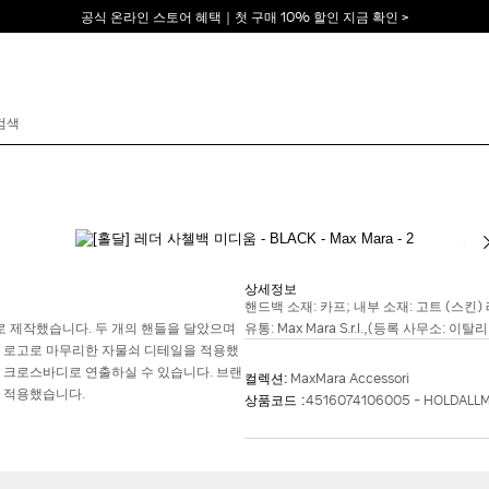
공식 온라인 스토어 혜택｜첫 구매 10% 할인 지금 확인 >
이메일 *
비밀번호 *
상세정보
비밀번호를 잊어버리셨습니까?
핸드백 소재: 카프; 내부 소재: 고트 (스킨) 
 제작했습니다. 두 개의 핸들을 달았으며
유통: Max Mara S.r.l.,(등록 사무소: 이탈리아 Re
드 로고로 마무리한 자물쇠 디테일을 적용했
로그인
 크로스바디로 연출하실 수 있습니다. 브랜
컬렉션:
MaxMara Accessori
 적용했습니다.
상품코드 :
4516074106005 - HOLDALL
막스마라의 세계로 당신을 초대합니다