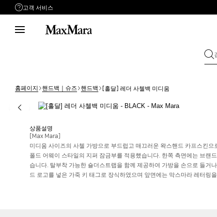
고객 서비스
지원이 필요하신가요?
평일 09:00 ~ 17:00
점심시간 12:00 ~ 13:00
(토, 일 공휴일 휴무)
전화
1661-4841
홈페이지
핸드백｜슈즈
핸드백
[홀달] 레더 사첼백 미디움
이메일
문의하기
상품설명
[Max Mara]
미디움 사이즈의 사첼 가방으로 부드럽고 매끄러운 왁스핸드 카프스킨으로
폴드 어웨이 스타일의 지퍼 잠금부를 적용했습니다. 한쪽 측면에는 브랜
습니다. 탈부착 가능한 숄더스트랩을 함께 제공하여 가방을 손으로 들거나
드 로고를 넣은 가죽 키 태그로 장식하였으며 앞면에는 막스마라 레터링을