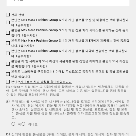
전체 선택
본인은 Max Mara Fashion Group S.r.l이 개인 정보를 수집 및 이용하는 것에 동의합니
다. (필수사항)
본인은 Max Mara Fashion Group S.r.l이 개인 정보 처리 서비스를 위탁하는 것에 동의
합니다. (필수사항)
본인은 Max Mara Fashion Group S.r.l이 개인 정보를 제3자에게 제공하는 것에 동의합
니다. (필수사항)
본인은 Max Mara Fashion Group S.r.l이 개인 정보를 외국에 전송하는 것에 동의합니
다. (필수사항)
본인은 이 웹 사이트가 18세 이상의 사용자를 위한 것임을 이해하고 본인이 18세 이상임
을 확인합니다. (필수사항)
본인은 뉴스레터를 구독하고 [내 이메일 주소](으)로 독점적인 콘텐츠 및 특별 프리뷰를
받고 싶습니다.
본인은
개인정보 처리 방침을 확인하였습니다
MaxMara는 직접 또는 그 지침에 따라 활동하는 계열사 및/또는 제휴업체의 지원을 받
아, 향후 구매와 연락(예: 행사 참여, 고객 서비스 이용 또는 설문조사)을 통해 획득될
수 있는 정보를 포함해 본인의 정보를
구매 또는 웹 사이트 방문 시 나타난 선호사항을 토대로 본인에게 (우편, 이메일, 문
자 메시지, 영상 메시지, 전화 및 기타 디지털 커뮤니케이션 채널을 통해) 뉴스레터,
행사 초대장, 설문조사 및 시장조사, 상업 및 광고 통신물, 프로모션, 할인 및 본인
이 관심을 가질 만한 상품 및 서비스와 관련된 여타 프로그램에 관한 정보를 발송하
고,
예
아니요
상기에 언급된 통신물을 (우편, 이메일, 문자 메시지, 영상 메시지, 전화 및 기타 디