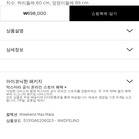
치수: 허리둘레 60 cm, 엉덩이둘레 89 cm
₩698,000
쇼핑백에 담기
상품설명
상세정보
아이코닉한 패키지
막스마라 공식 온라인 스토어 혜택 >
다양한 서비스와 함께 막스마라 공식 온라인 스토어를 경험하세요. 첫 구매 10% 할인 혜택
부터 시그니처 패키징 서비스까지.
모든 상품은 무료 배송이며 CJ대한통운을 통해 배송됩니다. 배송은 영업일 기준 3-5일 소요
됩니다. (주말, 공휴일 제외)
컬렉션:
Weekend Max Mara
상품코드 :
5131046206023 - WKDFELINO