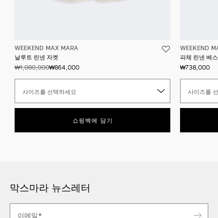
WEEKEND MAX MARA
WEEKEND M
날루트 린넨 자켓
파체 린넨 베
₩1,080,000
₩864,000
₩738,000
사이즈를 선택하세요
사이즈를 
쇼핑백에 담기
막스마라 뉴스레터