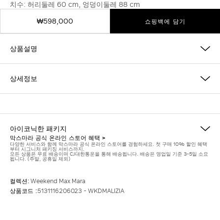
치수: 허리둘레 60 cm, 엉덩이둘레 88 cm
₩598,000
쇼핑백에 담기
상품설명
상세정보
아이코닉한 패키지
막스마라 공식 온라인 스토어 혜택 >
다양한 서비스와 함께 막스마라 공식 온라인 스토어를 경험하세요. 첫 구매 10% 할인 혜택
부터 시그니처 패키징 서비스까지.
모든 상품은 무료 배송이며 CJ대한통운을 통해 배송됩니다. 배송은 영업일 기준 3-5일 소요
됩니다. (주말, 공휴일 제외)
컬렉션:
Weekend Max Mara
상품코드 :
5131116206023 - WKDMALIZIA