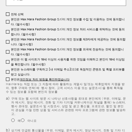
전체 선택
본인은 Max Mara Fashion Group S.r.l이 개인 정보를 수집 및 이용하는 것에 동의합니
다. (필수사항)
본인은 Max Mara Fashion Group S.r.l이 개인 정보 처리 서비스를 위탁하는 것에 동의
합니다. (필수사항)
본인은 Max Mara Fashion Group S.r.l이 개인 정보를 제3자에게 제공하는 것에 동의합
니다. (필수사항)
본인은 Max Mara Fashion Group S.r.l이 개인 정보를 외국에 전송하는 것에 동의합니
다. (필수사항)
본인은 이 웹 사이트가 18세 이상의 사용자를 위한 것임을 이해하고 본인이 18세 이상임
을 확인합니다. (필수사항)
본인은 뉴스레터를 구독하고 [내 이메일 주소](으)로 독점적인 콘텐츠 및 특별 프리뷰를
받고 싶습니다.
본인은
개인정보 처리 방침을 확인하였습니다
MaxMara는 직접 또는 그 지침에 따라 활동하는 계열사 및/또는 제휴업체의 지원을 받
아, 향후 구매와 연락(예: 행사 참여, 고객 서비스 이용 또는 설문조사)을 통해 획득될
수 있는 정보를 포함해 본인의 정보를
구매 또는 웹 사이트 방문 시 나타난 선호사항을 토대로 본인에게 (우편, 이메일, 문
자 메시지, 영상 메시지, 전화 및 기타 디지털 커뮤니케이션 채널을 통해) 뉴스레터,
행사 초대장, 설문조사 및 시장조사, 상업 및 광고 통신물, 프로모션, 할인 및 본인
이 관심을 가질 만한 상품 및 서비스와 관련된 여타 프로그램에 관한 정보를 발송하
고,
예
아니요
상기에 언급된 통신물을 (우편, 이메일, 문자 메시지, 영상 메시지, 전화 및 기타 디