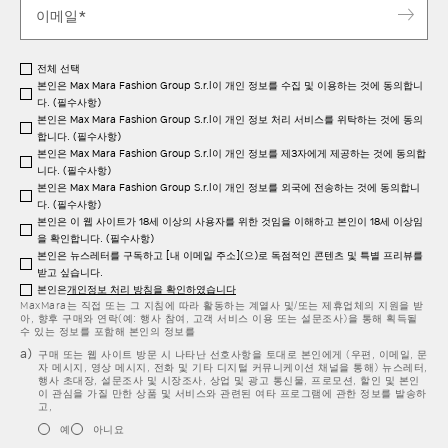
전체 선택
본인은 Max Mara Fashion Group S.r.l이 개인 정보를 수집 및 이용하는 것에 동의합니
다. (필수사항)
본인은 Max Mara Fashion Group S.r.l이 개인 정보 처리 서비스를 위탁하는 것에 동의
합니다. (필수사항)
본인은 Max Mara Fashion Group S.r.l이 개인 정보를 제3자에게 제공하는 것에 동의합
니다. (필수사항)
본인은 Max Mara Fashion Group S.r.l이 개인 정보를 외국에 전송하는 것에 동의합니
다. (필수사항)
본인은 이 웹 사이트가 18세 이상의 사용자를 위한 것임을 이해하고 본인이 18세 이상임
을 확인합니다. (필수사항)
본인은 뉴스레터를 구독하고 [내 이메일 주소](으)로 독점적인 콘텐츠 및 특별 프리뷰를
받고 싶습니다.
본인은
개인정보 처리 방침을 확인하였습니다
MaxMara는 직접 또는 그 지침에 따라 활동하는 계열사 및/또는 제휴업체의 지원을 받
아, 향후 구매와 연락(예: 행사 참여, 고객 서비스 이용 또는 설문조사)을 통해 획득될
수 있는 정보를 포함해 본인의 정보를
구매 또는 웹 사이트 방문 시 나타난 선호사항을 토대로 본인에게 (우편, 이메일, 문
자 메시지, 영상 메시지, 전화 및 기타 디지털 커뮤니케이션 채널을 통해) 뉴스레터,
행사 초대장, 설문조사 및 시장조사, 상업 및 광고 통신물, 프로모션, 할인 및 본인
이 관심을 가질 만한 상품 및 서비스와 관련된 여타 프로그램에 관한 정보를 발송하
고,
예
아니요