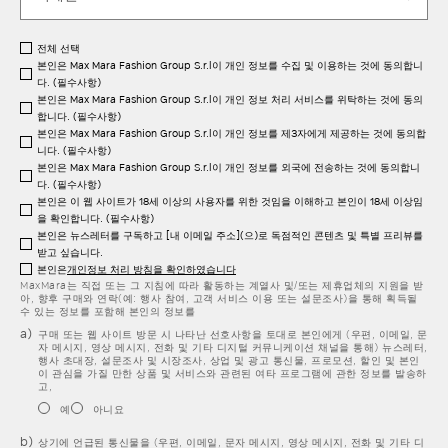
전체 선택
본인은 Max Mara Fashion Group S.r.l이 개인 정보를 수집 및 이용하는 것에 동의합니
다. (필수사항)
본인은 Max Mara Fashion Group S.r.l이 개인 정보 처리 서비스를 위탁하는 것에 동의
합니다. (필수사항)
본인은 Max Mara Fashion Group S.r.l이 개인 정보를 제3자에게 제공하는 것에 동의합
니다. (필수사항)
본인은 Max Mara Fashion Group S.r.l이 개인 정보를 외국에 전송하는 것에 동의합니
다. (필수사항)
본인은 이 웹 사이트가 18세 이상의 사용자를 위한 것임을 이해하고 본인이 18세 이상임
을 확인합니다. (필수사항)
본인은 뉴스레터를 구독하고 [내 이메일 주소](으)로 독점적인 콘텐츠 및 특별 프리뷰를
받고 싶습니다.
본인은
개인정보 처리 방침을 확인하였습니다
MaxMara는 직접 또는 그 지침에 따라 활동하는 계열사 및/또는 제휴업체의 지원을 받
아, 향후 구매와 연락(예: 행사 참여, 고객 서비스 이용 또는 설문조사)을 통해 획득될
수 있는 정보를 포함해 본인의 정보를
구매 또는 웹 사이트 방문 시 나타난 선호사항을 토대로 본인에게 (우편, 이메일, 문
자 메시지, 영상 메시지, 전화 및 기타 디지털 커뮤니케이션 채널을 통해) 뉴스레터,
행사 초대장, 설문조사 및 시장조사, 상업 및 광고 통신물, 프로모션, 할인 및 본인
이 관심을 가질 만한 상품 및 서비스와 관련된 여타 프로그램에 관한 정보를 발송하
고,
예
아니요
상기에 언급된 통신물을 (우편, 이메일, 문자 메시지, 영상 메시지, 전화 및 기타 디