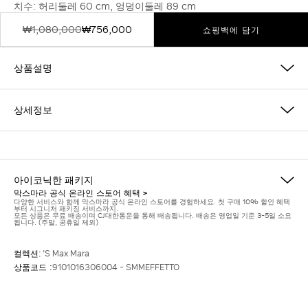
치수: 허리둘레 60 cm, 엉덩이둘레 89 cm
₩1,080,000
₩756,000
쇼핑백에 담기
상품설명
상세정보
아이코닉한 패키지
막스마라 공식 온라인 스토어 혜택 >
다양한 서비스와 함께 막스마라 공식 온라인 스토어를 경험하세요. 첫 구매 10% 할인 혜택
부터 시그니처 패키징 서비스까지.
모든 상품은 무료 배송이며 CJ대한통운을 통해 배송됩니다. 배송은 영업일 기준 3-5일 소요
됩니다. (주말, 공휴일 제외)
컬렉션:
'S Max Mara
상품코드 :
9101016306004 - SMMEFFETTO