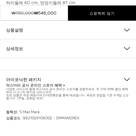
허리둘레 60 cm, 엉덩이둘레 87 cm
₩780,000
₩546,000
쇼핑백에 담기
상품설명
상세정보
아이코닉한 패키지
막스마라 공식 온라인 스토어 혜택 >
다양한 서비스와 함께 막스마라 공식 온라인 스토어를 경험하세요. 첫 구매 10% 할인 혜택
부터 시그니처 패키징 서비스까지.
모든 상품은 무료 배송이며 CJ대한통운을 통해 배송됩니다. 배송은 영업일 기준 3-5일 소요
됩니다. (주말, 공휴일 제외)
컬렉션:
'S Max Mara
상품코드 :
9921026106002 - SMMANDREA