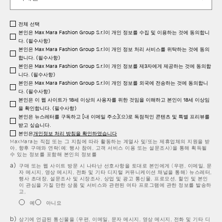
전체 선택
본인은 Max Mara Fashion Group S.r.l이 개인 정보를 수집 및 이용하는 것에 동의합니
다. (필수사항)
본인은 Max Mara Fashion Group S.r.l이 개인 정보 처리 서비스를 위탁하는 것에 동의
합니다. (필수사항)
본인은 Max Mara Fashion Group S.r.l이 개인 정보를 제3자에게 제공하는 것에 동의합
니다. (필수사항)
본인은 Max Mara Fashion Group S.r.l이 개인 정보를 외국에 전송하는 것에 동의합니
다. (필수사항)
본인은 이 웹 사이트가 18세 이상의 사용자를 위한 것임을 이해하고 본인이 18세 이상임
을 확인합니다. (필수사항)
본인은 뉴스레터를 구독하고 [내 이메일 주소](으)로 독점적인 콘텐츠 및 특별 프리뷰를
받고 싶습니다.
본인은
개인정보 처리 방침을 확인하였습니다
MaxMara는 직접 또는 그 지침에 따라 활동하는 계열사 및/또는 제휴업체의 지원을 받
아, 향후 구매와 연락(예: 행사 참여, 고객 서비스 이용 또는 설문조사)을 통해 획득될
수 있는 정보를 포함해 본인의 정보를
구매 또는 웹 사이트 방문 시 나타난 선호사항을 토대로 본인에게 (우편, 이메일, 문
자 메시지, 영상 메시지, 전화 및 기타 디지털 커뮤니케이션 채널을 통해) 뉴스레터,
행사 초대장, 설문조사 및 시장조사, 상업 및 광고 통신물, 프로모션, 할인 및 본인
이 관심을 가질 만한 상품 및 서비스와 관련된 여타 프로그램에 관한 정보를 발송하
고,
예
아니요
상기에 언급된 통신물을 (우편, 이메일, 문자 메시지, 영상 메시지, 전화 및 기타 디